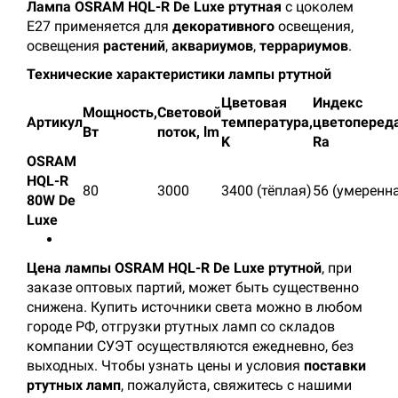
Лампа OSRAM HQL-R De Luxe ртутная
с цоколем
E27 применяется для
декоративного
освещения,
освещения
растений
,
аквариумов
,
террариумов
.
Технические характеристики лампы ртутной
Цветовая
Индекс
Мощность,
Световой
Артикул
температура,
цветопереда
Вт
поток, lm
K
Ra
OSRAM
HQL-R
80
3000
3400 (тёплая)
56 (умеренн
80W De
Luxe
Цена лампы OSRAM HQL-R De Luxe ртутной
, при
заказе оптовых партий, может быть существенно
снижена. Купить источники света можно в любом
городе РФ, отгрузки ртутных ламп со складов
компании СУЭТ осуществляются ежедневно, без
выходных. Чтобы узнать цены и условия
поставки
ртутных ламп
, пожалуйста, свяжитесь с нашими