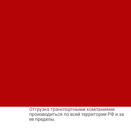
Код: 11490412933
Цена по запросу
В заявку
Быстрый заказ
Наличие:
На заказ
Цена:
Окончательная цена на товар зависит от
объема закупки и окончательных условий
поставки, уточняйте эти данные у менеджера
компании
Оплата:
Оплата осуществляется на основании
выставленного счета, после согласования
условий отгрузки партии товара.
Доставка:
Доставка осуществляется транспортными
компаниями или самовывозом с склада.
Отгрузка транспортными компаниями
производиться по всей территории РФ и за
ее пределы.