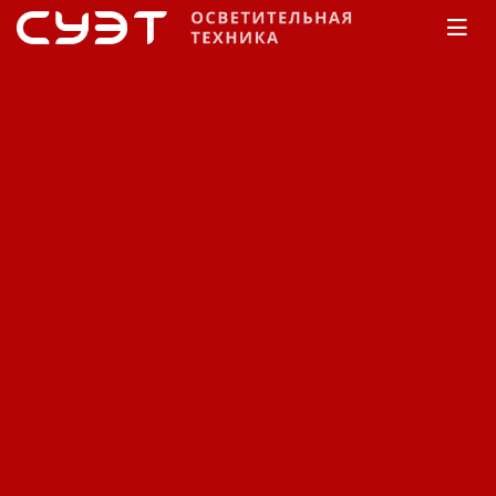
Главная
Каталог
Источники света
Ртутные
лампы
Лампа OSRAM HQL-R De
Luxe ртутная