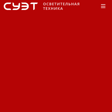
Главная
Каталог
Светильники
люминесцентные
ЭМА
Хирургические
светильники
Светильники
люминесцентные
хирургические ЭМА.
Сортировка:
По наименованию
Сначала недорогие
Сначала дорогие