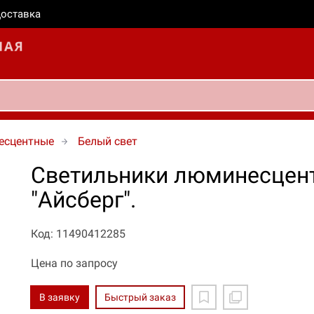
оставка
есцентные
Белый свет
Светильники люминесцент
"Айсберг".
Код: 11490412285
Цена по запросу
В заявку
Быстрый заказ