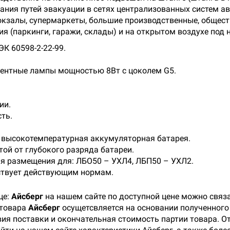
ания путей эвакуации в сетях централизованных систем а
окзалы, супермаркеты, большие производственные, общес
 (паркинги, гаражи, склады) и на открытом воздухе под 
К 60598-2-22-99.
центные лампы мощностью 8Вт с цоколем G5.
ии.
сть.
 высокотемпературная аккумуляторная батарея.
ой от глубокого разряда батареи.
ия размещения для: ЛБО50 – УХЛ4, ЛБП50 – УХЛ2.
тствует действующим нормам.
це:
Айсберг
на нашем сайте по доступной цене можно связ
 товара
Айсберг
осущетсвляется на основании полученного 
ия поставки и окончательная стоимость партии товара. От